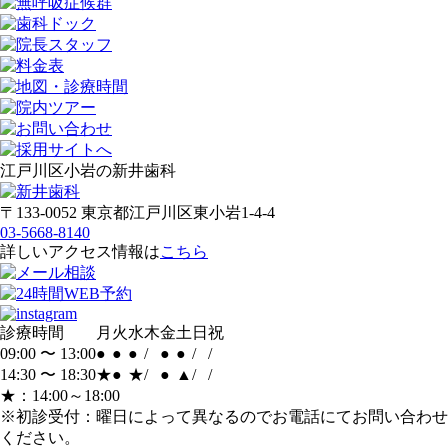
江戸川区小岩の新井歯科
〒133-0052 東京都江戸川区東小岩1-4-4
03-5668-8140
詳しいアクセス情報は
こちら
診療時間
月
火
水
木
金
土
日
祝
09:00 〜 13:00
●
●
●
/
●
●
/
/
14:30 〜 18:30
★
●
★
/
●
▲
/
/
★：14:00～18:00
※初診受付：曜日によって異なるのでお電話にてお問い合わせ
ください。