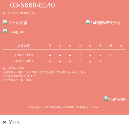
03-5668-8140
詳しいアクセス情報は
こちら
診療時間
月
火
水
木
金
土
日
祝
09:00 〜 13:00
●
●
●
/
●
●
/
/
14:30 〜 18:30
★
●
★
/
●
▲
/
/
★：14:00～18:00
※初診受付：曜日によって異なるのでお電話にてお問い合わせください。
※土曜日の診療は17:00まで
※休診日：木・日・祝日
Copyright © 小岩の歯医者なら新井歯科. All Rights Reserved.
閉じる