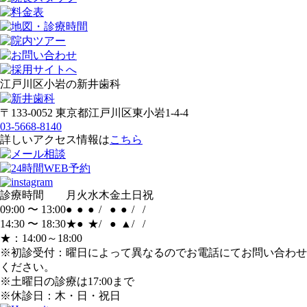
江戸川区小岩の新井歯科
〒133-0052 東京都江戸川区東小岩1-4-4
03-5668-8140
詳しいアクセス情報は
こちら
診療時間
月
火
水
木
金
土
日
祝
09:00 〜 13:00
●
●
●
/
●
●
/
/
14:30 〜 18:30
★
●
★
/
●
▲
/
/
★：14:00～18:00
※初診受付：曜日によって異なるのでお電話にてお問い合わせ
ください。
※土曜日の診療は17:00まで
※休診日：木・日・祝日