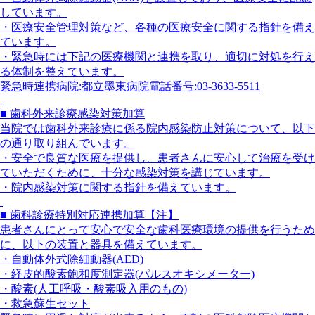
しています。
・医療安全管理対策など、各種の医療安全に関する指針を備え
ています。
・緊急時には下記の医療機関と連携を取り、適切に対処を行え
る体制を整えています。
緊急時連携病院:都立墨東病院電話番号:03-3633-5511
■ 歯科外来診療感染対策加算
当院では歯科外来診療に係る院内感染防止対策について、以下
の通り取り組んでいます。
・安全で良質な医療を提供し、患者さんに安心して治療を受け
ていただくために、十分な感染対策を講じています。
・院内感染対策に関する指針を備えています。
■ 歯科診療特別対応連携加算【注】
患者さんにとって安心で安全な歯科医療環境の提供を行うため
に、以下の装置と器具を備えています。
・自動体外式除細動器(AED)
・経皮的酸素飽和度測定器(パルスオキシメーター)
・酸素(人工呼吸・酸素吸入用のもの)
・救急蘇生セット