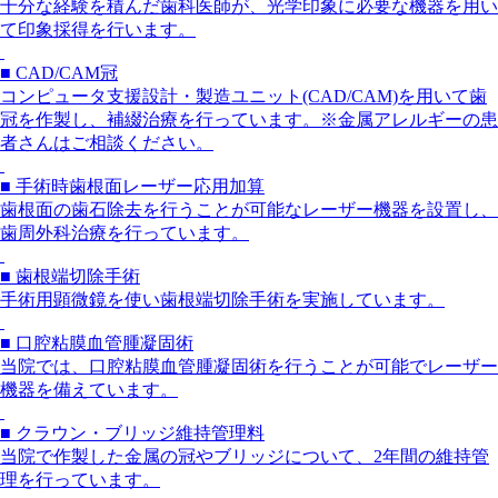
十分な経験を積んだ歯科医師が、光学印象に必要な機器を用い
て印象採得を行います。
■ CAD/CAM冠
コンピュータ支援設計・製造ユニット(CAD/CAM)を用いて歯
冠を作製し、補綴治療を行っています。※金属アレルギーの患
者さんはご相談ください。
■ 手術時歯根面レーザー応用加算
歯根面の歯石除去を行うことが可能なレーザー機器を設置し、
歯周外科治療を行っています。
■ 歯根端切除手術
手術用顕微鏡を使い歯根端切除手術を実施しています。
■ 口腔粘膜血管腫凝固術
当院では、口腔粘膜血管腫凝固術を行うことが可能でレーザー
機器を備えています。
■ クラウン・ブリッジ維持管理料
当院で作製した金属の冠やブリッジについて、2年間の維持管
理を行っています。