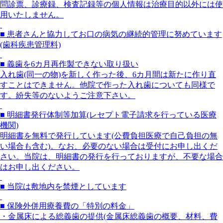
問診票、診療録、検査記録等の個人情報は治療目的以外には使
用いたしません。
■ 患者さんと協力してお口の病気の継続的管理に努めています
(歯科疾患管理料)
■ 義歯を6カ月再作製できない取り扱い
入れ歯(同一の物)を新しく作った後、6カ月間は新たに作り直
すことはできません。他院で作った入れ歯についても同様で
す。紛失等のないようご注意下さい。
■ 明細書発行体制等加算(レセプト電子請求を行っている医療
機関)
明細書を無料で発行しています(公費負担医療で自己負担の無
い場合も含む)。なお、必要のない場合は受付にお申し出くだ
さい。当院は、明細書の発行を行っておりますが、不要な場合
はお申し出ください。
■ 当院は敷地内を禁煙としています
■ 保険外併用療養費の「特別の料金」
・金属床による総義歯の提供(金属床総義歯の概要、材料、費