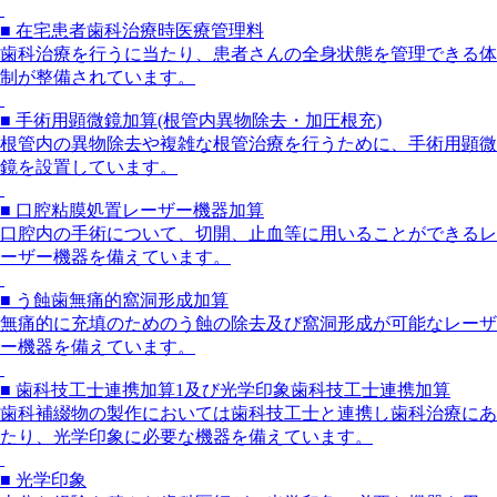
■ 在宅患者歯科治療時医療管理料
歯科治療を行うに当たり、患者さんの全身状態を管理できる体
制が整備されています。
■ 手術用顕微鏡加算(根管内異物除去・加圧根充)
根管内の異物除去や複雑な根管治療を行うために、手術用顕微
鏡を設置しています。
■ 口腔粘膜処置レーザー機器加算
口腔内の手術について、切開、止血等に用いることができるレ
ーザー機器を備えています。
■ う蝕歯無痛的窩洞形成加算
無痛的に充填のためのう蝕の除去及び窩洞形成が可能なレーザ
ー機器を備えています。
■ 歯科技工士連携加算1及び光学印象歯科技工士連携加算
歯科補綴物の製作においては歯科技工士と連携し歯科治療にあ
たり、光学印象に必要な機器を備えています。
■ 光学印象