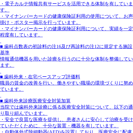
・電子カルテ情報共有サービスを活用できる体制を有していま
す。
・マイナンバーカードの健康保険証利用の使用について、お声
掛け・ポスター掲示を行っています。
・マイナンバーカードの健康保険証利用について、実績を一定
程度有しています。
■ 歯科点数表の初診料の注16及び再診料の注12に規定する施設
基準
情報通信機器を用いた診療を行うのに十分な体制を整備してい
ます。
■ 歯科外来・在宅ベースアップ評価料
職員の賃金の改善を行い、働きやすい職場の環境づくりに努め
ています。
■ 歯科外来診療医療安全対策加算
当院では歯科外来診療に係る医療安全対策について、以下の通
り取り組んでいます。
・安全で良質な医療を提供し、患者さんに安心して治療を受け
ていただくために、十分な装置・機器を有しています。
・自動体外式除細動器(AED)を設置しており、医療安全に配慮