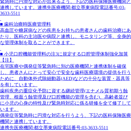
緊急時に円滑な対応が出来るよう、下記の医科保険医療機関と
連携しています。連携先医療機関:都立墨東病院電話番号:03-
3633-5511
■ 歯科治療時医療管理料
高血圧や糖尿病などの疾患をお持ちの患者さんの歯科治療にあ
たり、医科の主治医や病院と連携し、モニタリング等、全身的
な管理体制を取ることができます。
■ 小児口腔機能管理料の注3に規定する口腔管理体制強化加算
【注】
在宅医療や偶発症等緊急時に別の医療機関と連携体制を確保
し、患者さんにとって安心で安全な歯科医療環境の提供を行う
ために、自動体外式除細動器(AED)などの十分な装置・器具等
を有しています。
歯科疾患の重症化予防に資する継続管理(エナメル質初期う蝕
管理、根面う蝕管理及び口腔機能の管理を含む)、高齢者並び
に小児の心身の特性及び緊急時対応に係る研修を全て修了して
います。
偶発症等緊急時に円滑な対応を行うよう、下記の医科保険医療
機関と連携しています。
連携先医療機関:都立墨東病院電話番号:03-3633-5511