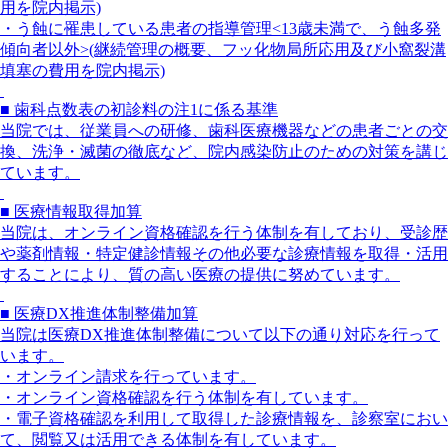
用を院内掲示)
・う蝕に罹患している患者の指導管理<13歳未満で、う蝕多発
傾向者以外>(継続管理の概要、フッ化物局所応用及び小窩裂溝
填塞の費用を院内掲示)
■ 歯科点数表の初診料の注1に係る基準
当院では、従業員への研修、歯科医療機器などの患者ごとの交
換、洗浄・滅菌の徹底など、院内感染防止のための対策を講じ
ています。
■ 医療情報取得加算
当院は、オンライン資格確認を行う体制を有しており、受診歴
や薬剤情報・特定健診情報その他必要な診療情報を取得・活用
することにより、質の高い医療の提供に努めています。
■ 医療DX推進体制整備加算
当院は医療DX推進体制整備について以下の通り対応を行って
います。
・オンライン請求を行っています。
・オンライン資格確認を行う体制を有しています。
・電子資格確認を利用して取得した診療情報を、診察室におい
て、閲覧又は活用できる体制を有しています。