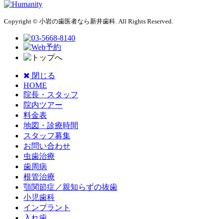
Copyright © 小岩の歯医者なら新井歯科. All Rights Reserved.
閉じる
HOME
院長・スタッフ
院内ツアー
料金表
地図・診療時間
スタッフ募集
お問い合わせ
虫歯治療
歯周病
根管治療
顎関節症／親知らずの抜歯
小児歯科
インプラント
入れ歯