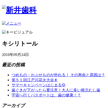
キシリトール
2016年09月24日
最近の投稿
つめもの・かぶせものが外れる！ その寿命と原因は？
第５１回江戸川花火大会🎇
サマーキャンペーンはじまる🌻
歯ぐきが下がったら要注意！大人に多い根元むし歯
宇宙へ行くパスポートは、歯の健康！？
アーカイブ