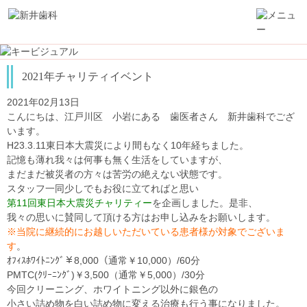
2021年チャリティイベント
2021年02月13日
こんにちは、江戸川区 小岩にある 歯医者さん 新井歯科でござ
います。
H23.3.11東日本大震災により間もなく10年経ちました。
記憶も薄れ我々は何事も無く生活をしていますが、
まだまだ被災者の方々は苦労の絶えない状態です。
スタッフ一同少しでもお役に立てればと思い
第11回東日本大震災チャリティー
を企画しました。是非、
我々の思いに賛同して頂ける方はお申し込みをお願いします。
※当院に継続的にお越しいただいている患者様が対象でございま
す
。
ｵﾌｨｽﾎﾜｲﾄﾆﾝｸﾞ￥8,000（通常￥10,000）/60分
PMTC(ｸﾘｰﾆﾝｸﾞ)￥3,500（通常￥5,000）/30分
今回クリーニング、ホワイトニング以外に銀色の
小さい詰め物を白い詰め物に変える治療も行う事になりました。