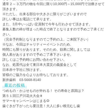
通常２～３万円の物を今回に限り10,000円～15,000円で治療させて
頂きます。
※ただし、出来る部位や大きさに限りがございますので
詳しい事はお電話にて承ります。
また、3月中いっぱい定員制で今年も行わさせて頂きます。
募集人数の枠が埋まった時点で終了となりますので予めご了承くだ
さい。
（完全予約制となりますのでご予約の上、ご来院下さい）
※なお、今回はチャリティーイベントのため、
時間にも限りがあります。そのため、効果に関しましては
個人差がありますので予めご了承下さいませ。
詳しくはご予約時にお問い合わせ下さい。
なお、処置代は全て東日本大震災の義援金として
日本赤十字社に預けます。
皆様のご協力を心よりお待ちしております。
新井歯科 03-5668-8140
最近の投稿
つめもの・かぶせものが外れる！ その寿命と原因は？
第５１回江戸川花火大会🎇
サマーキャンペーンはじまる🌻
歯ぐきが下がったら要注意！大人に多い根元むし歯