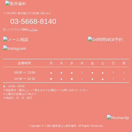
〒133-0052 東京都江戸川区東小岩1-4-4
03-5668-8140
詳しいアクセス情報は
こちら
診療時間
月
火
水
木
金
土
日
祝
09:00 〜 13:00
●
●
●
/
●
●
/
/
14:30 〜 18:30
★
●
★
/
●
▲
/
/
★：14:00～18:00
※初診受付：曜日によって異なるのでお電話にてお問い合わせください。
※土曜日の診療は17:00まで
※休診日：木・日・祝日
Copyright © 小岩の歯医者なら新井歯科. All Rights Reserved.