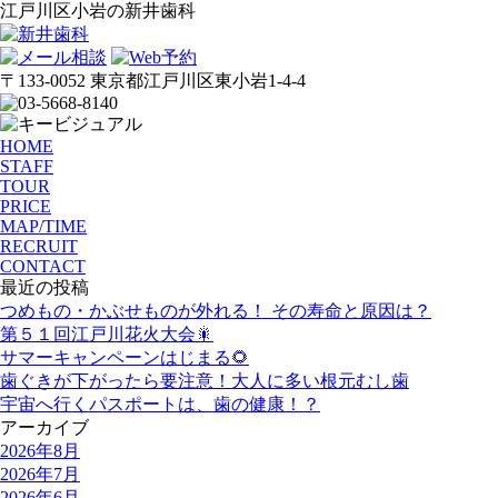
江戸川区小岩の新井歯科
〒133-0052 東京都江戸川区東小岩1-4-4
HOME
STAFF
TOUR
PRICE
MAP/TIME
RECRUIT
CONTACT
最近の投稿
つめもの・かぶせものが外れる！ その寿命と原因は？
第５１回江戸川花火大会🎇
サマーキャンペーンはじまる🌻
歯ぐきが下がったら要注意！大人に多い根元むし歯
宇宙へ行くパスポートは、歯の健康！？
アーカイブ
2026年8月
2026年7月
2026年6月