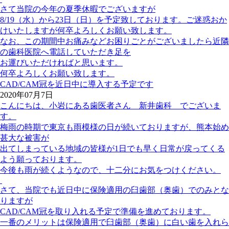
さて当院の今年の夏季休暇でございますが
8/19（水）から23日（日）を予定致しております。ご迷惑おか
けいたしますが何卒よろしくお願い致します。
なお、この期間中お痛みなどお困りごとがございましたら近隣
の歯科医院へ電話していただき足を
お運びいただければと思います。
何卒よろしくお願い致します。
CAD/CAM冠を近日中に導入する予定です
2020年07月7日
こんにちは、小岩にある歯医者さん 新井歯科 でございま
す。
梅雨の時期で東京も雨模様の日が続いておりますが、熊本始め
甚大な被害が
出てしまっている地域の皆様が1日でも早く日常が戻ってくる
よう願っております。
今後も雨が続くようなので、十二分にお気をつけください。
さて、当院でも近日中に保険適用の臼歯部（奥歯）でのみとな
りますが
CAD/CAM冠を取り入れる予定で準備を進めております。
一番のメリットは保険適用で臼歯部（奥歯）に白い歯を入れら