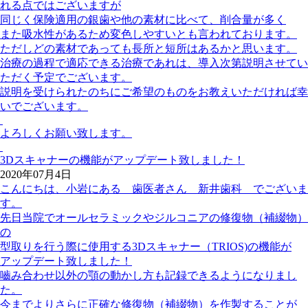
れる点ではございますが
同じく保険適用の銀歯や他の素材に比べて、削合量が多く
また吸水性があるため変色しやすいとも言われております。
ただしどの素材であっても長所と短所はあるかと思います。
治療の過程で適応できる治療であれは、導入次第説明させてい
ただく予定でございます。
説明を受けられたのちにご希望のものをお教えいただければ幸
いでございます。
よろしくお願い致します。
3Dスキャナーの機能がアップデート致しました！
2020年07月4日
こんにちは、小岩にある 歯医者さん 新井歯科 でございま
す。
先日当院でオールセラミックやジルコニアの修復物（補綴物）
の
型取りを行う際に使用する3Dスキャナー（TRIOS)の機能が
アップデート致しました！
嚙み合わせ以外の顎の動かし方も記録できるようになりまし
た。
今までよりさらに正確な修復物（補綴物）を作製することが