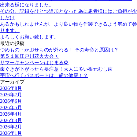
出来る様になりました。
その分、記録をひとつ追加となった為に患者様にはご負担が少
しだけ
あるかもしれませんが、より良い物を作製できるよう努めて参
ります。
よろしくお願い致します。
最近の投稿
つめもの・かぶせものが外れる！ その寿命と原因は？
第５１回江戸川花火大会🎇
サマーキャンペーンはじまる🌻
歯ぐきが下がったら要注意！大人に多い根元むし歯
宇宙へ行くパスポートは、歯の健康！？
アーカイブ
2026年8月
2026年7月
2026年6月
2026年5月
2026年4月
2026年3月
2026年2月
2026年1月