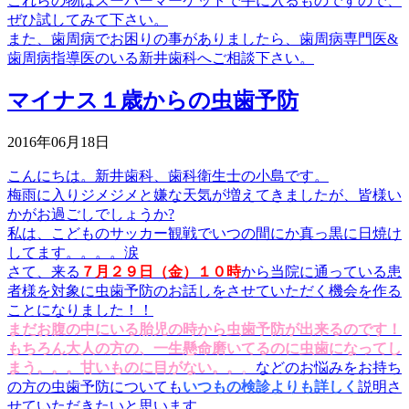
これらの物はスーパーマーケットで手に入るものですので、
ぜひ試してみて下さい。
また、歯周病でお困りの事がありましたら、
歯周病専門医
&
歯周病指導医
のいる新井歯科へご相談下さい。
マイナス１歳からの虫歯予防
2016年06月18日
こんにちは。新井歯科、歯科衛生士の小島です。
梅雨に入りジメジメと嫌な天気が増えてきましたが、皆様い
かがお過ごしでしょうか?
私は、こどものサッカー観戦でいつの間にか真っ黒に日焼け
してます。。。。涙
さて、来る
７月２９日（金）１０時
から当院に通っている患
者様を対象に虫歯予防のお話しをさせていただく機会を作る
ことになりました！！
まだお腹の中にいる胎児の時から虫歯予防が出来るのです！
もちろん大人の方の、一生懸命磨いてるのに虫歯になってし
まう。。。甘いものに目がない。。
。
などのお悩みをお持ち
の方の虫歯予防についても
いつもの検診よりも詳しく
説明さ
せていただきたいと思います。