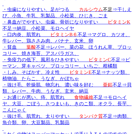
・虫歯になりやすい、足がつる
カルシウム
不足
⇒干しえ
び、小魚、牛乳、乳製品、小松菜、ひじき、ごま
・鼻血がでやすい、虫歯、骨折になりやすい
ビタミンK
不足⇒納豆、小松菜、モロヘイヤ
・口内炎、肌荒れ
ビタミンB６
不足⇒マグロ、カツオ、
牛レバー、鶏ささみ肉、バナナ、玄米、卵
・貧血
葉酸
不足⇒レバー、菜の花、ほうれん草、ブロッ
コリー、焼き海苔、アスパラガス、
・免疫力の低下、風邪をひきやすい
ビタミンC
不足⇒ピ
ーマン、芽キャベツ、ブロッコリー、いちご、柑橘類
・しみ、そばかす、冷え性
ビタミンE
不足⇒ナッツ類、
植物油、たらこ、うなぎ、かぼちゃ
・抜け毛、乾燥肌、物忘れ、濃い味を好む
亜鉛
不足⇒貝
類、レバー、牛肉、うなぎ、玄米、納豆
・お通じが悪い、痔、肌荒れ
食物繊維
不足⇒モロヘイ
ヤ、大豆、ごぼう、さつまいも、きのこ類、オクラ、長芋、
こんにゃく
・抜け毛、肌荒れ、太りやすい
タンパク質
不足⇒肉類、
魚介類、卵、大豆製品、乳製品