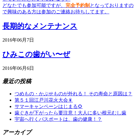
どなたでも参加可能ですが、
完全予約制
となっておりますの
で興味のある方は参加のご連絡お待ちしてます。
長期的なメンテナンス
2016年06月7日
ひみこの歯がい〜ぜ
2016年06月6日
最近の投稿
つめもの・かぶせものが外れる！ その寿命と原因は？
第５１回江戸川花火大会🎇
サマーキャンペーンはじまる🌻
歯ぐきが下がったら要注意！大人に多い根元むし歯
宇宙へ行くパスポートは、歯の健康！？
アーカイブ