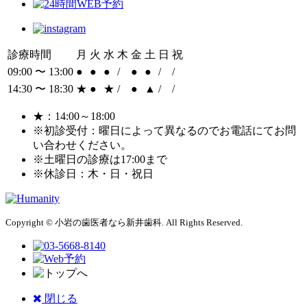
診療時間
月
火
水
木
金
土
日
祝
09:00 〜 13:00
●
●
●
/
●
●
/
/
14:30 〜 18:30
★
●
★
/
●
▲
/
/
★：14:00～18:00
※初診受付：曜日によって異なるのでお電話にてお問
い合わせください。
※土曜日の診療は17:00まで
※休診日：木・日・祝日
Copyright © 小岩の歯医者なら新井歯科. All Rights Reserved.
閉じる