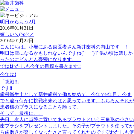
明日からもう2月
2016年01月31日
嬉しい＼(^o^)／
2016年01月22日
こんにちは。小岩にある歯医者さん新井歯科の内山です！！
明日は雪になるかもしれないんですね(´･_･`)子供の頃は嬉しか
ったのにどんどん憂鬱になります、、
では❗️わたしも今年の目標を書きます‼️
今年は❗️
「挑戦‼️」
です‼️
歯科衛生士として新井歯科で働き始めて、今年で9年目。今ま
でと違う何かに挑戦出来ればと思っています。もちろんそれが
患者様のプラスになることを願って。
そして、最後に、、
先日、友人に当院に置いてある
プラウト
という三角形の小さい
歯ブラシをプレゼントしました。その子が
プラウト
を使ってか
ら歯磨きが楽しくなった♬と言ってくれたのです♡わたしも使