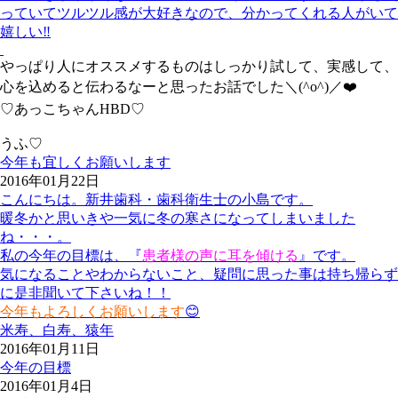
っていてツルツル感が大好きなので、分かってくれる人がいて
嬉しい‼️
やっぱり人にオススメするものはしっかり試して、実感して、
心を込めると伝わるなーと思ったお話でした＼(^o^)／❤️
♡あっこちゃんHBD♡
うふ♡
今年も宜しくお願いします
2016年01月22日
こんにちは。新井歯科・歯科衛生士の小島です。
暖冬かと思いきや一気に冬の寒さになってしまいました
ね・・・。
私の今年の目標は、『
患者様の声に耳を傾ける
』です。
気になることやわからないこと、疑問に思った事は持ち帰らず
に是非聞いて下さいね！！
今年もよろしくお願いします
😊
米寿、白寿、猿年
2016年01月11日
今年の目標
2016年01月4日