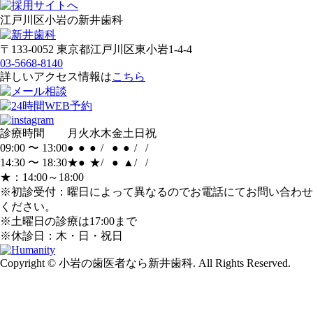
江戸川区小岩の新井歯科
〒133-0052 東京都江戸川区東小岩1-4-4
03-5668-8140
詳しいアクセス情報は
こちら
診療時間
月
火
水
木
金
土
日
祝
09:00 〜 13:00
●
●
●
/
●
●
/
/
14:30 〜 18:30
★
●
★
/
●
▲
/
/
★：14:00～18:00
※初診受付：曜日によって異なるのでお電話にてお問い合わせ
ください。
※土曜日の診療は17:00まで
※休診日：木・日・祝日
Copyright © 小岩の歯医者なら新井歯科. All Rights Reserved.