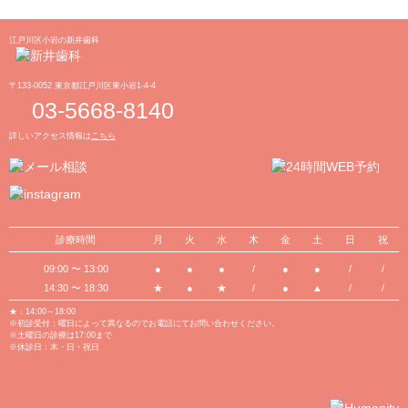
江戸川区小岩の新井歯科
〒133-0052 東京都江戸川区東小岩1-4-4
03-5668-8140
詳しいアクセス情報は
こちら
診療時間
月
火
水
木
金
土
日
祝
09:00 〜 13:00
●
●
●
/
●
●
/
/
14:30 〜 18:30
★
●
★
/
●
▲
/
/
★：14:00～18:00
※初診受付：曜日によって異なるのでお電話にてお問い合わせください。
※土曜日の診療は17:00まで
※休診日：木・日・祝日